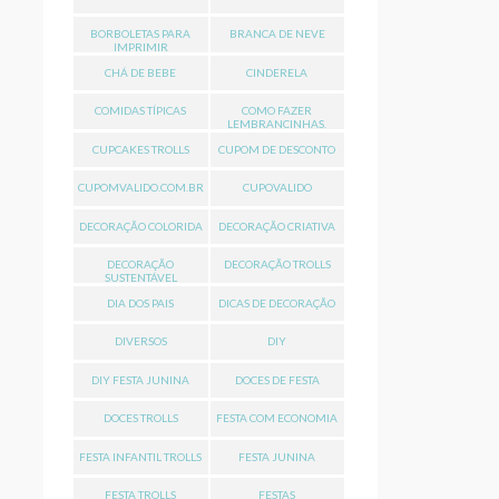
BORBOLETAS PARA
BRANCA DE NEVE
IMPRIMIR
CHÁ DE BEBE
CINDERELA
COMIDAS TÍPICAS
COMO FAZER
LEMBRANCINHAS.
CUPCAKES TROLLS
CUPOM DE DESCONTO
CUPOMVALIDO.COM.BR
CUPOVALIDO
DECORAÇÃO COLORIDA
DECORAÇÃO CRIATIVA
DECORAÇÃO
DECORAÇÃO TROLLS
SUSTENTÁVEL
DIA DOS PAIS
DICAS DE DECORAÇÃO
DIVERSOS
DIY
DIY FESTA JUNINA
DOCES DE FESTA
DOCES TROLLS
FESTA COM ECONOMIA
FESTA INFANTIL TROLLS
FESTA JUNINA
FESTA TROLLS
FESTAS