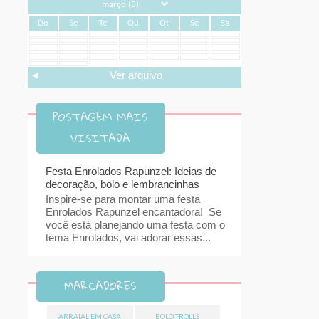
Do
Se
Te
Qu
Qt
Se
Sa
◄
Ver arquivo
POSTAGEM MAIS
VISITADA
Festa Enrolados Rapunzel: Ideias de
decoração, bolo e lembrancinhas
Inspire-se para montar uma festa
Enrolados Rapunzel encantadora! Se
você está planejando uma festa com o
tema Enrolados, vai adorar essas...
MARCADORES
ARRAIAL EM CASA
BOLO TROLLS