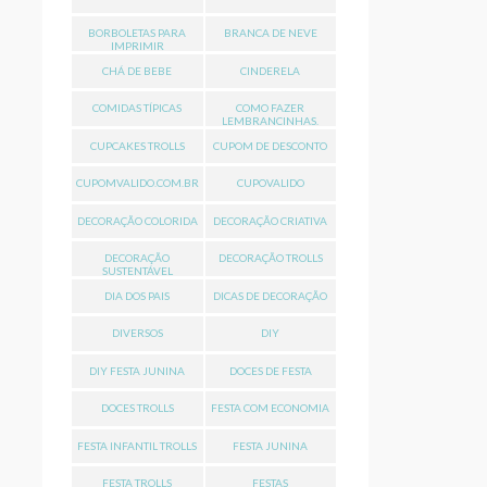
BORBOLETAS PARA
BRANCA DE NEVE
IMPRIMIR
CHÁ DE BEBE
CINDERELA
COMIDAS TÍPICAS
COMO FAZER
LEMBRANCINHAS.
CUPCAKES TROLLS
CUPOM DE DESCONTO
CUPOMVALIDO.COM.BR
CUPOVALIDO
DECORAÇÃO COLORIDA
DECORAÇÃO CRIATIVA
DECORAÇÃO
DECORAÇÃO TROLLS
SUSTENTÁVEL
DIA DOS PAIS
DICAS DE DECORAÇÃO
DIVERSOS
DIY
DIY FESTA JUNINA
DOCES DE FESTA
DOCES TROLLS
FESTA COM ECONOMIA
FESTA INFANTIL TROLLS
FESTA JUNINA
FESTA TROLLS
FESTAS