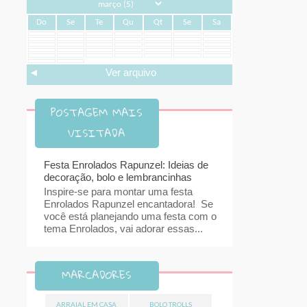
Do
Se
Te
Qu
Qt
Se
Sa
◄
Ver arquivo
POSTAGEM MAIS
VISITADA
Festa Enrolados Rapunzel: Ideias de
decoração, bolo e lembrancinhas
Inspire-se para montar uma festa
Enrolados Rapunzel encantadora! Se
você está planejando uma festa com o
tema Enrolados, vai adorar essas...
MARCADORES
ARRAIAL EM CASA
BOLO TROLLS