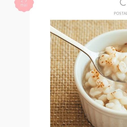
C
mai
POSTA