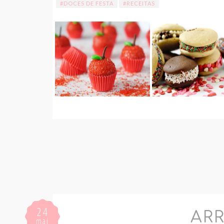
#DOCES DE FESTA
#RECEITAS
24
AR
mai