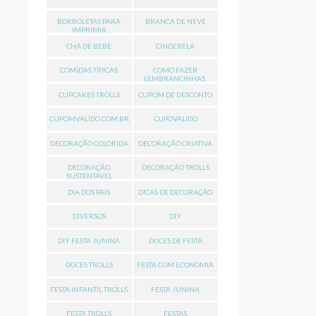
BORBOLETAS PARA
BRANCA DE NEVE
IMPRIMIR
CHÁ DE BEBE
CINDERELA
COMIDAS TÍPICAS
COMO FAZER
LEMBRANCINHAS.
CUPCAKES TROLLS
CUPOM DE DESCONTO
CUPOMVALIDO.COM.BR
CUPOVALIDO
DECORAÇÃO COLORIDA
DECORAÇÃO CRIATIVA
DECORAÇÃO
DECORAÇÃO TROLLS
SUSTENTÁVEL
DIA DOS PAIS
DICAS DE DECORAÇÃO
DIVERSOS
DIY
DIY FESTA JUNINA
DOCES DE FESTA
DOCES TROLLS
FESTA COM ECONOMIA
FESTA INFANTIL TROLLS
FESTA JUNINA
FESTA TROLLS
FESTAS