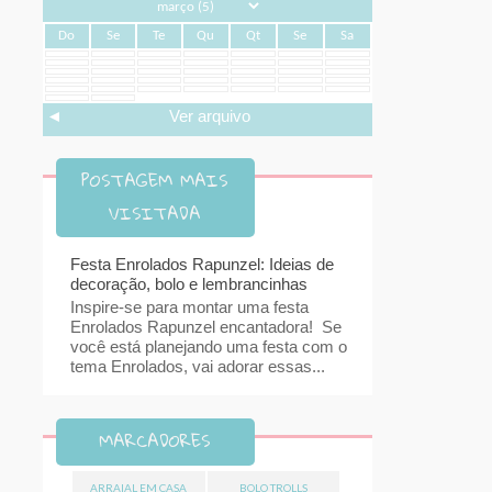
Do
Se
Te
Qu
Qt
Se
Sa
◄
Ver arquivo
POSTAGEM MAIS
VISITADA
Festa Enrolados Rapunzel: Ideias de
decoração, bolo e lembrancinhas
Inspire-se para montar uma festa
Enrolados Rapunzel encantadora! Se
você está planejando uma festa com o
tema Enrolados, vai adorar essas...
MARCADORES
ARRAIAL EM CASA
BOLO TROLLS