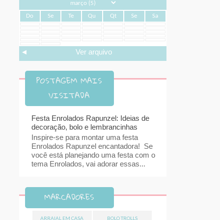
Do
Se
Te
Qu
Qt
Se
Sa
◄
Ver arquivo
POSTAGEM MAIS
VISITADA
Festa Enrolados Rapunzel: Ideias de
decoração, bolo e lembrancinhas
Inspire-se para montar uma festa
Enrolados Rapunzel encantadora! Se
você está planejando uma festa com o
tema Enrolados, vai adorar essas...
MARCADORES
ARRAIAL EM CASA
BOLO TROLLS