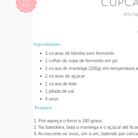
CUPCA
mar
POSTA
Ingredientes
3 xícaras de farinha sem fermento
1 colher de sopa de fermento em pó
1 xícara de manteiga (200g) em temperatura 
2 xícaras de açúcar
1 xícara de leite
1 pitada de sal
4 ovos
Preparo
1. Pré-aqueça o forno a 180 graus.
2. Na batedeira, bata a manteiga e o açúcar até fic
3. Acrescente os ovos, um a um, batendo por cerc