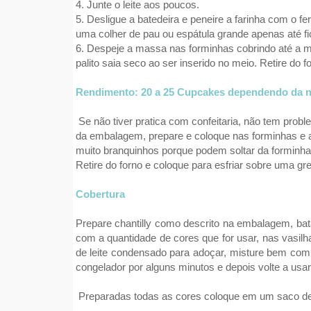
4. Junte o leite aos poucos.
5. Desligue a batedeira e peneire a farinha com o 
uma colher de pau ou espátula grande apenas até f
6. Despeje a massa nas forminhas cobrindo até a m
palito saia seco ao ser inserido no meio. Retire do 
Rendimento: 20 a 25 Cupcakes dependendo da n
Se não tiver pratica com confeitaria, não tem prob
da embalagem, prepare e coloque nas forminhas e a
muito branquinhos porque podem soltar da forminh
Retire do forno e coloque para esfriar sobre uma gr
Cobertura
Prepare chantilly como descrito na embalagem, ba
com a quantidade de cores que for usar, nas vasilh
de leite condensado para adoçar, misture bem com 
congelador por alguns minutos e depois volte a usar
Preparadas todas as cores coloque em um saco de co