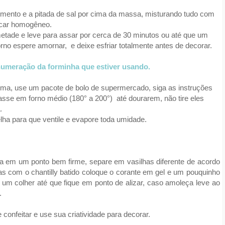
fermento e a pitada de sal por cima da massa, misturando tudo com
icar homogêneo.
etade e leve para assar por cerca de 30 minutos ou até que um
forno espere amornar, e deixe esfriar totalmente antes de decorar.
umeração da forminha que estiver usando.
lema, use um pacote de bolo de supermercado, siga as instruções
sse em forno médio (180° a 200°) até dourarem, não tire eles
a.
elha para que ventile e evapore toda umidade.
ta em um ponto bem firme, separe em vasilhas diferente de acordo
as com o chantilly batido coloque o corante em gel e um pouquinho
um colher até que fique em ponto de alizar, caso amoleça leve ao
.
nfeitar e use sua criatividade para decorar.