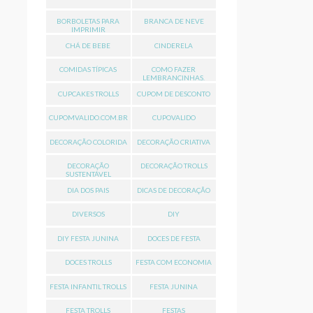
BORBOLETAS PARA
BRANCA DE NEVE
IMPRIMIR
CHÁ DE BEBE
CINDERELA
COMIDAS TÍPICAS
COMO FAZER
LEMBRANCINHAS.
CUPCAKES TROLLS
CUPOM DE DESCONTO
CUPOMVALIDO.COM.BR
CUPOVALIDO
DECORAÇÃO COLORIDA
DECORAÇÃO CRIATIVA
DECORAÇÃO
DECORAÇÃO TROLLS
SUSTENTÁVEL
DIA DOS PAIS
DICAS DE DECORAÇÃO
DIVERSOS
DIY
DIY FESTA JUNINA
DOCES DE FESTA
DOCES TROLLS
FESTA COM ECONOMIA
FESTA INFANTIL TROLLS
FESTA JUNINA
FESTA TROLLS
FESTAS