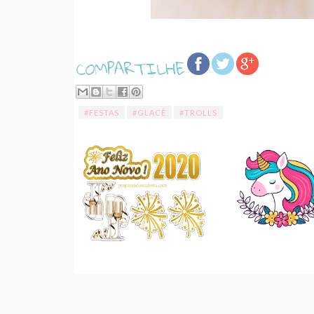
#FESTAS
#GLACÊ
#TROLLS