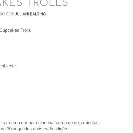
KES TROLLS
DO POR
JULIANI BALBINO
Cupcakes Trolls
ambiente
ar com uma cor bem clarinha, cerca de dois minutos.
a de 30 segundos após cada adição.