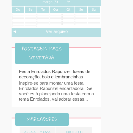
Do
Se
Te
Qu
Qt
Se
Sa
◄
Ver arquivo
POSTAGEM MAIS
VISITADA
Festa Enrolados Rapunzel: Ideias de
decoração, bolo e lembrancinhas
Inspire-se para montar uma festa
Enrolados Rapunzel encantadora! Se
você está planejando uma festa com o
tema Enrolados, vai adorar essas...
MARCADORES
ARRAIAL EM CASA
BOLO TROLLS