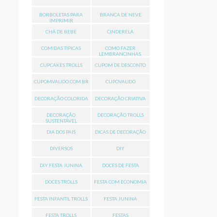
BORBOLETAS PARA
BRANCA DE NEVE
IMPRIMIR
CHÁ DE BEBE
CINDERELA
COMIDAS TÍPICAS
COMO FAZER
LEMBRANCINHAS.
CUPCAKES TROLLS
CUPOM DE DESCONTO
CUPOMVALIDO.COM.BR
CUPOVALIDO
DECORAÇÃO COLORIDA
DECORAÇÃO CRIATIVA
DECORAÇÃO
DECORAÇÃO TROLLS
SUSTENTÁVEL
DIA DOS PAIS
DICAS DE DECORAÇÃO
DIVERSOS
DIY
DIY FESTA JUNINA
DOCES DE FESTA
DOCES TROLLS
FESTA COM ECONOMIA
FESTA INFANTIL TROLLS
FESTA JUNINA
FESTA TROLLS
FESTAS