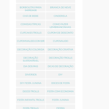
BORBOLETAS PARA
BRANCA DE NEVE
IMPRIMIR
CHÁ DE BEBE
CINDERELA
COMIDAS TÍPICAS
COMO FAZER
LEMBRANCINHAS.
CUPCAKES TROLLS
CUPOM DE DESCONTO
CUPOMVALIDO.COM.BR
CUPOVALIDO
DECORAÇÃO COLORIDA
DECORAÇÃO CRIATIVA
DECORAÇÃO
DECORAÇÃO TROLLS
SUSTENTÁVEL
DIA DOS PAIS
DICAS DE DECORAÇÃO
DIVERSOS
DIY
DIY FESTA JUNINA
DOCES DE FESTA
DOCES TROLLS
FESTA COM ECONOMIA
FESTA INFANTIL TROLLS
FESTA JUNINA
FESTA TROLLS
FESTAS