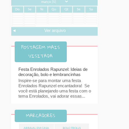
Do
Se
Te
Qu
Qt
Se
Sa
◄
Ver arquivo
POSTAGEM MAIS
VISITADA
Festa Enrolados Rapunzel: Ideias de
decoração, bolo e lembrancinhas
Inspire-se para montar uma festa
Enrolados Rapunzel encantadora! Se
você está planejando uma festa com o
tema Enrolados, vai adorar essas...
MARCADORES
ARRAIAL EM CASA
BOLO TROLLS