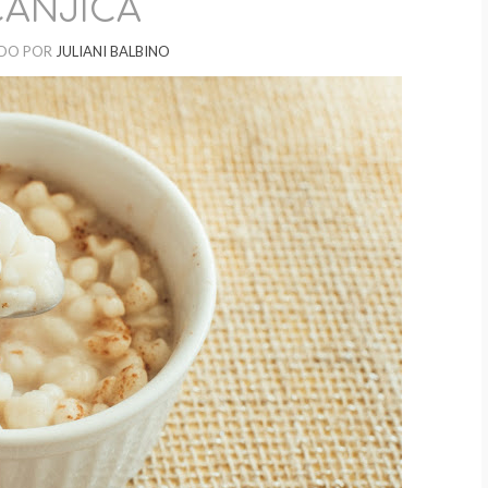
CANJICA
DO POR
JULIANI BALBINO