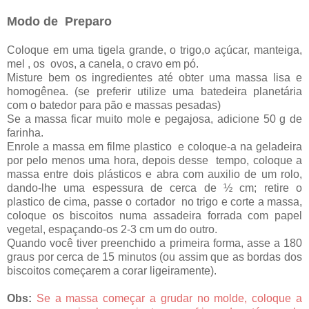
Modo de Preparo
Coloque em uma tigela grande, o trigo,o açúcar, manteiga,
mel , os ovos, a canela, o cravo em pó.
Misture bem os ingredientes até obter uma massa lisa e
homogênea. (se preferir utilize uma batedeira planetária
com o batedor para pão e massas pesadas)
Se a massa ficar muito mole e pegajosa, adicione 50 g de
farinha.
Enrole a massa em filme plastico e coloque-a na geladeira
por pelo menos uma hora, depois desse tempo, coloque a
massa entre dois plásticos e abra com auxilio de um rolo,
dando-lhe uma espessura de cerca de ½ cm; retire o
plastico de cima, passe o cortador no trigo e corte a massa,
coloque os biscoitos numa assadeira forrada com papel
vegetal, espaçando-os 2-3 cm um do outro.
Quando você tiver preenchido a primeira forma, asse a 180
graus por cerca de 15 minutos (ou assim que as bordas dos
biscoitos começarem a corar ligeiramente).
Obs:
Se a massa começar a grudar no molde, coloque a