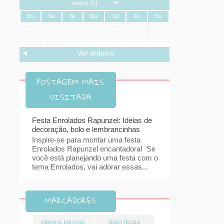
Do
Se
Te
Qu
Qt
Se
Sa
◄
Ver arquivo
POSTAGEM MAIS
VISITADA
Festa Enrolados Rapunzel: Ideias de
decoração, bolo e lembrancinhas
Inspire-se para montar uma festa
Enrolados Rapunzel encantadora! Se
você está planejando uma festa com o
tema Enrolados, vai adorar essas...
MARCADORES
ARRAIAL EM CASA
BOLO TROLLS