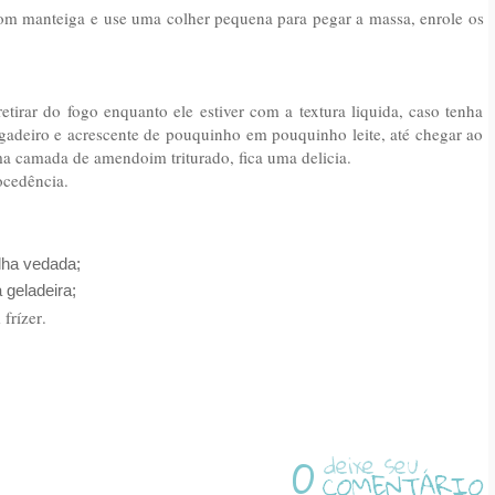
 com manteiga e use uma colher pequena para pegar a massa, enrole os
etirar do fogo enquanto ele estiver com a textura liquida, caso tenha
igadeiro e acrescente de pouquinho em pouquinho leite, até chegar ao
 camada de amendoim triturado, fica uma delicia.
ocedência.
lha vedada;
 geladeira;
frízer
.
0