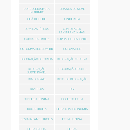
BORBOLETAS PARA
BRANCA DE NEVE
IMPRIMIR
CHÁ DE BEBE
CINDERELA
COMIDAS TÍPICAS
COMO FAZER
LEMBRANCINHAS.
CUPCAKES TROLLS
CUPOM DE DESCONTO
CUPOMVALIDO.COM.BR
CUPOVALIDO
DECORAÇÃO COLORIDA
DECORAÇÃO CRIATIVA
DECORAÇÃO
DECORAÇÃO TROLLS
SUSTENTÁVEL
DIA DOS PAIS
DICAS DE DECORAÇÃO
DIVERSOS
DIY
DIY FESTA JUNINA
DOCES DE FESTA
DOCES TROLLS
FESTA COM ECONOMIA
FESTA INFANTIL TROLLS
FESTA JUNINA
FESTA TROLLS
FESTAS