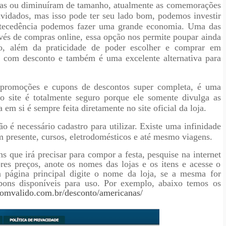
das ou diminuíram de tamanho, atualmente as comemorações
idados, mas isso pode ter seu lado bom, podemos investir
tecedência podemos fazer uma grande economia. Uma das
vés de compras online, essa opção nos permite poupar ainda
o, além da praticidade de poder escolher e comprar em
ar com
desconto e também é uma excelente alternativa para
 promoções e cupons de descontos super completa, é uma
 o site é totalmente seguro porque ele somente divulga as
m si é sempre feita diretamente no site oficial da loja.
o é necessário cadastro para utilizar. Existe uma infinidade
 presente, cursos, eletrodomésticos e até mesmo viagens.
s que irá precisar para compor a festa, pesquise na internet
res preços, anote os nomes das lojas e os itens e acesse o
 página principal digite o nome da loja, se a mesma for
pons disponíveis para uso. Por exemplo, abaixo temos os
omvalido.com.br/desconto/americanas/