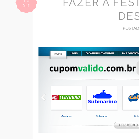
FAZER A FE
out
DE
POSTA