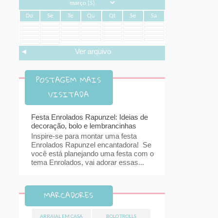
Do
Se
Te
Qu
Qt
Se
Sa
◄
Ver arquivo
POSTAGEM MAIS
VISITADA
Festa Enrolados Rapunzel: Ideias de
decoração, bolo e lembrancinhas
Inspire-se para montar uma festa
Enrolados Rapunzel encantadora! Se
você está planejando uma festa com o
tema Enrolados, vai adorar essas...
MARCADORES
ARRAIAL EM CASA
BOLO TROLLS