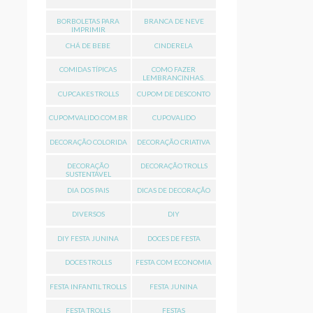
BORBOLETAS PARA
BRANCA DE NEVE
IMPRIMIR
CHÁ DE BEBE
CINDERELA
COMIDAS TÍPICAS
COMO FAZER
LEMBRANCINHAS.
CUPCAKES TROLLS
CUPOM DE DESCONTO
CUPOMVALIDO.COM.BR
CUPOVALIDO
DECORAÇÃO COLORIDA
DECORAÇÃO CRIATIVA
DECORAÇÃO
DECORAÇÃO TROLLS
SUSTENTÁVEL
DIA DOS PAIS
DICAS DE DECORAÇÃO
DIVERSOS
DIY
DIY FESTA JUNINA
DOCES DE FESTA
DOCES TROLLS
FESTA COM ECONOMIA
FESTA INFANTIL TROLLS
FESTA JUNINA
FESTA TROLLS
FESTAS