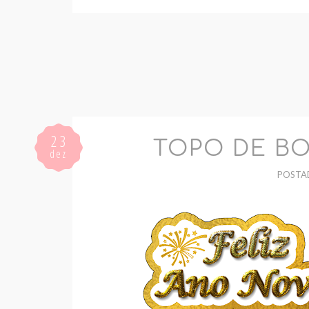
23
TOPO DE B
dez
POSTA