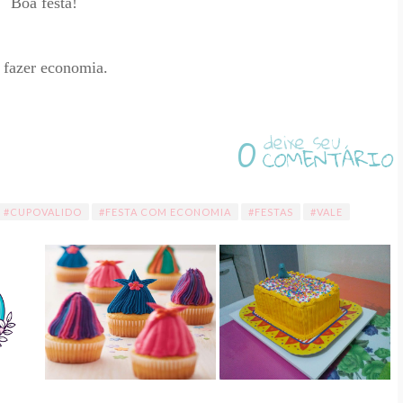
Boa festa!
 fazer economia.
0
#CUPOVALIDO
#FESTA COM ECONOMIA
#FESTAS
#VALE